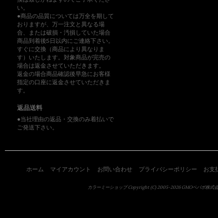
い。
●商品の品質については万全を期して
おりますが、万一注文と異なる場
合、または破損・汚損していた場合
商品到着後5日以内にご連絡下さい。
すぐに交換（商品により異なりま
す）いたします。対象商品が完売の
場合は返金させていただきます。
返金の場合商品確認後早急にお客様
指定の口座に返金させていただきま
す。
返品送料
●当社理由の返品・交換のみ着払いで
ご発送下さい。
ホーム
マイアカウント
お問い合わせ
プライバシーポリシー
お支
カラーミーショップ
Copyright (C) 2005-2026
GMOペパボ株式