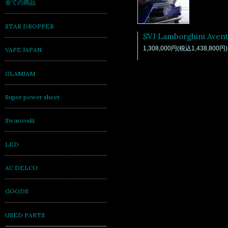
全ての商品
STAR DROPPER
1,308,000円(税込1,438,800円)
VAPE JAPAN
GLAMJAM
Super power sheet
Swarovski
LED
AC DELCO
GOODS
USED PARTS