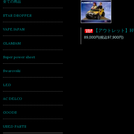
全ての商品
STAR DROPPER
VAPE JAPAN
【アウトレット】HUMMER H2/ハマー/電動カー/イエロー 送料160
89,000円(税込97,900円)
GLAMJAM
Super power sheet
Swarovski
LED
AC DELCO
GOODS
USED PARTS