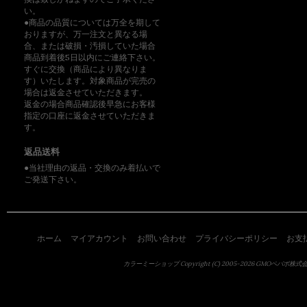
い。
●商品の品質については万全を期して
おりますが、万一注文と異なる場
合、または破損・汚損していた場合
商品到着後5日以内にご連絡下さい。
すぐに交換（商品により異なりま
す）いたします。対象商品が完売の
場合は返金させていただきます。
返金の場合商品確認後早急にお客様
指定の口座に返金させていただきま
す。
返品送料
●当社理由の返品・交換のみ着払いで
ご発送下さい。
ホーム
マイアカウント
お問い合わせ
プライバシーポリシー
お支
カラーミーショップ
Copyright (C) 2005-2026
GMOペパボ株式