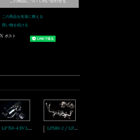
この商品について問い合わせる
この商品を友達に教える
買い物を続ける
LP750-4 SV Lamborghini Aventador レーシングキャタライザー+消音バルブ+アジャストマフラーエンドSET
LP580-2 / LP610-4 Lamborghini Huracán インコネル製ベースマフラーSET