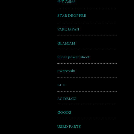
全ての商品
STAR DROPPER
VAPE JAPAN
GLAMJAM
Super power sheet
Swarovski
LED
AC DELCO
GOODS
USED PARTS