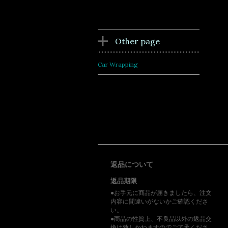
Other page
Car Wrapping
返品について
返品期限
●お手元に商品が届きましたら、注文
内容に間違いがないかご確認くださ
い。
●商品の性質上、不良品以外の返品交
換は致しかねますのでご了承くださ