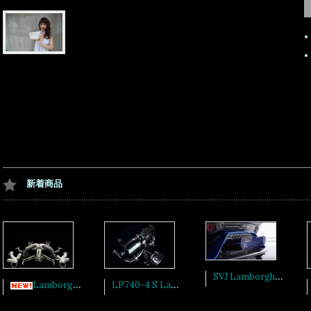
新着商品
SVJ Lamborghini Aventador レーシングキャタライザー+消音バルブ+マフラーチップSET
LP740-4 S Lamborghini Aventador レーシングキャタライザー+消音バルブ+アジャストマフラーエンドSET
Lamborghin REVUELTO エラーキャンセルシステム付ストレートキャタライザーセットリアエキゾースト