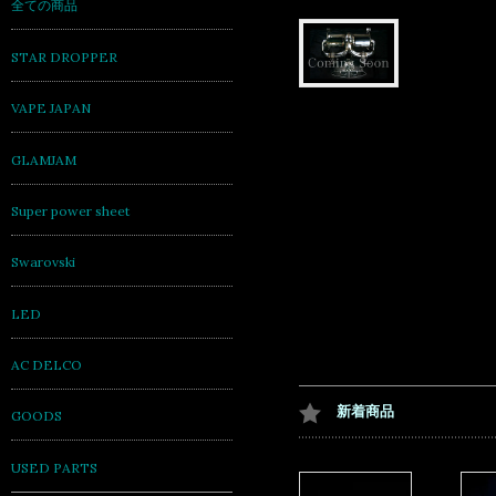
全ての商品
STAR DROPPER
VAPE JAPAN
GLAMJAM
Super power sheet
Swarovski
LED
AC DELCO
新着商品
GOODS
USED PARTS