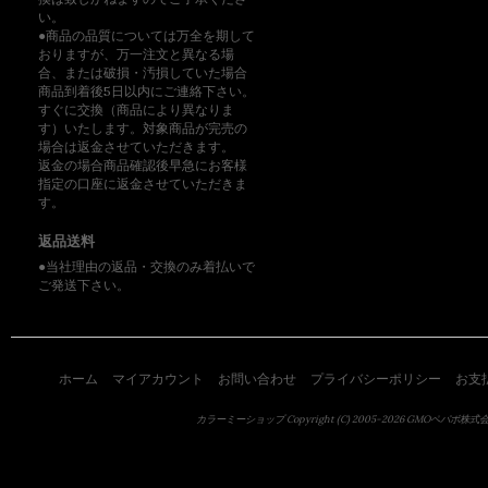
い。
●商品の品質については万全を期して
おりますが、万一注文と異なる場
合、または破損・汚損していた場合
商品到着後5日以内にご連絡下さい。
すぐに交換（商品により異なりま
す）いたします。対象商品が完売の
場合は返金させていただきます。
返金の場合商品確認後早急にお客様
指定の口座に返金させていただきま
す。
返品送料
●当社理由の返品・交換のみ着払いで
ご発送下さい。
ホーム
マイアカウント
お問い合わせ
プライバシーポリシー
お支
カラーミーショップ
Copyright (C) 2005-2026
GMOペパボ株式