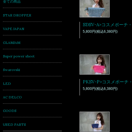
全ての商品
STAR DROPPER
VAPE JAPAN
5,800円(税込6,380円)
GLAMJAM
Super power sheet
Swarovski
LED
5,800円(税込6,380円)
AC DELCO
GOODS
USED PARTS