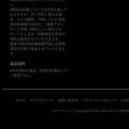
い。
●商品の品質については万全を期して
おりますが、万一注文と異なる場
合、または破損・汚損していた場合
商品到着後5日以内にご連絡下さい。
すぐに交換（商品により異なりま
す）いたします。対象商品が完売の
場合は返金させていただきます。
返金の場合商品確認後早急にお客様
指定の口座に返金させていただきま
す。
返品送料
●当社理由の返品・交換のみ着払いで
ご発送下さい。
ホーム
マイアカウント
お問い合わせ
プライバシーポリシー
お支
カラーミーショップ
Copyright (C) 2005-2026
GMOペパボ株式