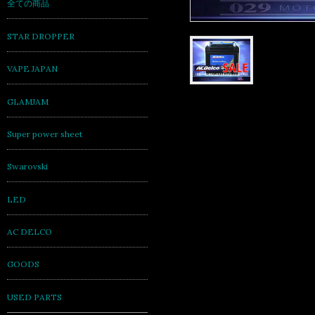
全ての商品
STAR DROPPER
VAPE JAPAN
GLAMJAM
Super power sheet
Swarovski
LED
AC DELCO
GOODS
USED PARTS