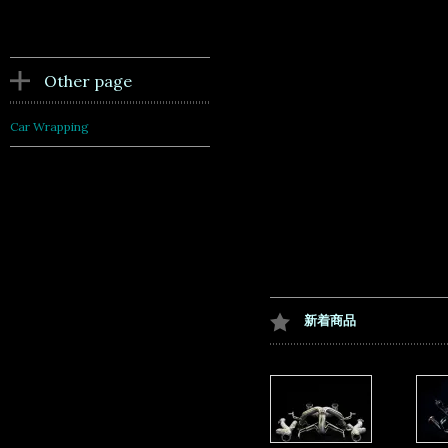
Other page
Car Wrapping
新着商品