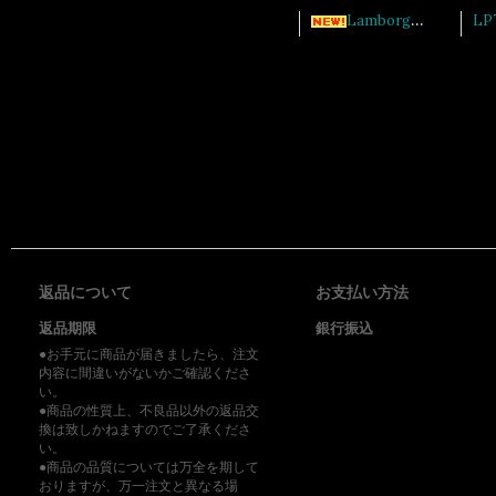
Lamborghin REVUELTO エラーキャンセルシステム付ストレートキャタライザーセットリアエキゾースト
返品について
お支払い方法
返品期限
銀行振込
●お手元に商品が届きましたら、注文
内容に間違いがないかご確認くださ
い。
●商品の性質上、不良品以外の返品交
換は致しかねますのでご了承くださ
い。
●商品の品質については万全を期して
おりますが、万一注文と異なる場